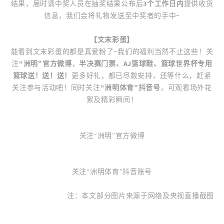
结果，届时请中奖人员在抽奖结果公布后
3个工作日内
提供收货
信息，我们会将礼物发送至中奖者的手中~
【文末彩蛋】
能看到文末彩蛋的都是真爱粉了~我们的福利当然不止这些！关
注
“洲明”官方微博
，
半决赛门票、AJ篮球鞋、篮球世界杯专用
篮球送！
送！送！
更多好礼，都已尽数安排，还等什么，赶紧
关注参与活动吧！同时关注
“洲明体育”抖音号
，可观看场外花
絮及精彩瞬间！
关注“洲明”官方微博
关注“洲明体育”抖音账号
注：本文部分图片来源于网络及央视直播截图