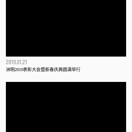
2019.01.21
洲明2019表彰大会暨新春庆典圆满举行