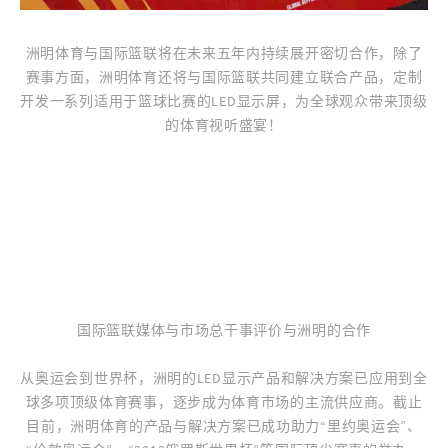
洲明体育与国际篮联将在未来五年内持续展开密切合作，除了
赛事方面，洲明体育还将与国际篮联共同建立联合产品，定制
开发一系列适用于篮球比赛的LED显示屏，为全球观众带来顶级
的体育视听盛宴！
国际篮联媒体与市场总干事评价与洲明的合作
从奥运会到世界杯，洲明的LED显示产品和解决方案已应用到全
球多项顶级体育赛事，逐步成为体育市场的主流供应商。截止
目前，洲明体育的产品与解决方案已成功助力“里约奥运会”、