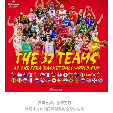
赛事有期，激情无限！
洲明体育作为国际篮联的全球供应商，