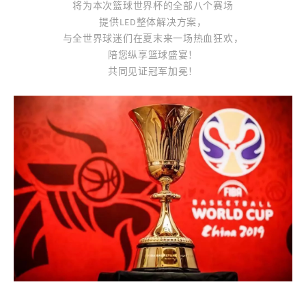
将为本次篮球世界杯的全部八个赛场
提供LED整体解决方案，
与全世界球迷们在夏末来一场热血狂欢，
陪您纵享篮球盛宴！
共同见证冠军加冕！