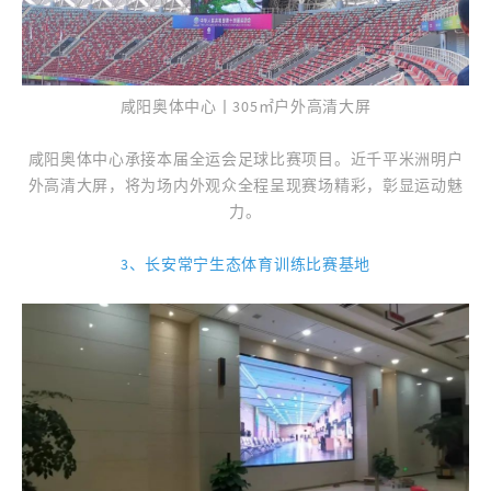
咸阳奥体中心丨305㎡户外高清大屏
咸阳奥体中心承接本届全运会足球比赛项目。近千平米洲明户
外高清大屏，将为场内外观众全程呈现赛场精彩，彰显运动魅
力。
3、长安常宁生态体育训练比赛基地