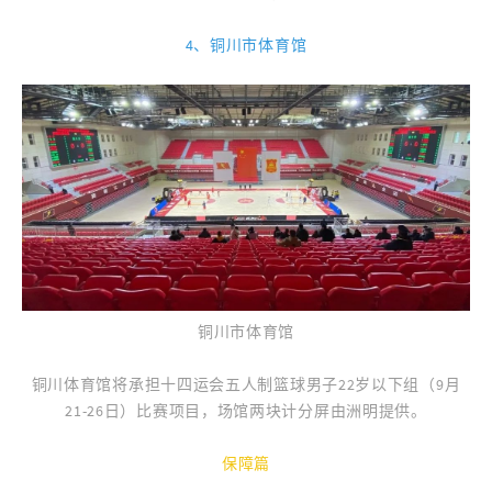
4、铜川市体育馆
铜川市体育馆
铜川体育馆将承担十四运会五人制篮球男子22岁以下组（9月
21-26日）比赛项目，场馆两块计分屏由洲明提供。
保障篇