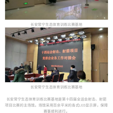
长安常宁生态体育训练比赛基地
长安常宁生态体育训练比赛基地
长安常宁生态体育训练比赛基地是第十四届全运会射击、射箭
项目比赛的主场馆。场馆采用百余平米的各式LED显示屏，保障
赛事顺利进行。