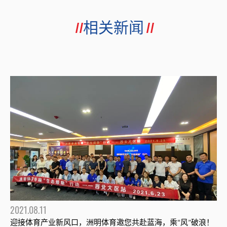
相关新闻
2021.08.11
迎接体育产业新风口，洲明体育邀您共赴蓝海，乘“风”破浪！