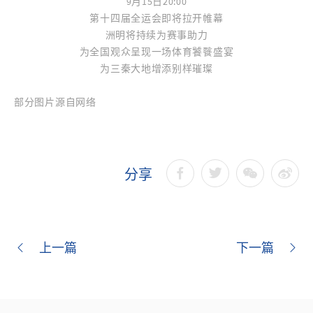
9月15日20:00
第十四届全运会即将拉开帷幕
洲明将持续为赛事助力
为全国观众呈现一场体育饕餮盛宴
为三秦大地增添别样璀璨
部分图片源自网络
分享
上一篇
下一篇